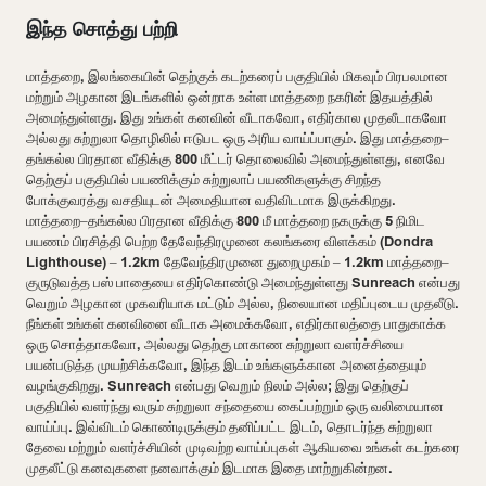
இந்த சொத்து பற்றி
மாத்தறை, இலங்கையின் தெற்குக் கடற்கரைப் பகுதியில் மிகவும் பிரபலமான
மற்றும் அழகான இடங்களில் ஒன்றாக உள்ள மாத்தறை நகரின் இதயத்தில்
அமைந்துள்ளது. இது உங்கள் கனவின் வீடாகவோ, எதிர்கால முதலீடாகவோ
அல்லது சுற்றுலா தொழிலில் ஈடுபட ஒரு அரிய வாய்ப்பாகும். இது மாத்தறை–
தங்கல்ல பிரதான வீதிக்கு 800 மீட்டர் தொலைவில் அமைந்துள்ளது, எனவே
தெற்குப் பகுதியில் பயணிக்கும் சுற்றுலாப் பயணிகளுக்கு சிறந்த
போக்குவரத்து வசதியுடன் அமைதியான வதிவிடமாக இருக்கிறது.
மாத்தறை–தங்கல்ல பிரதான வீதிக்கு 800 மீ மாத்தறை நகருக்கு 5 நிமிட
பயணம் பிரசித்தி பெற்ற தேவேந்திரமுனை கலங்கரை விளக்கம் (Dondra
Lighthouse) – 1.2km தேவேந்திரமுனை துறைமுகம் – 1.2km மாத்தறை–
குருடுவத்த பஸ் பாதையை எதிர்கொண்டு அமைந்துள்ளது Sunreach என்பது
வெறும் அழகான முகவரியாக மட்டும் அல்ல, நிலையான மதிப்புடைய முதலீடு.
நீங்கள் உங்கள் கனவினை வீடாக அமைக்கவோ, எதிர்காலத்தை பாதுகாக்க
ஒரு சொத்தாகவோ, அல்லது தெற்கு மாகாண சுற்றுலா வளர்ச்சியை
பயன்படுத்த முயற்சிக்கவோ, இந்த இடம் உங்களுக்கான அனைத்தையும்
வழங்குகிறது. Sunreach என்பது வெறும் நிலம் அல்ல; இது தெற்குப்
பகுதியில் வளர்ந்து வரும் சுற்றுலா சந்தையை கைப்பற்றும் ஒரு வலிமையான
வாய்ப்பு. இவ்விடம் கொண்டிருக்கும் தனிப்பட்ட இடம், தொடர்ந்த சுற்றுலா
தேவை மற்றும் வளர்ச்சியின் முடிவற்ற வாய்ப்புகள் ஆகியவை உங்கள் கடற்கரை
முதலீட்டு கனவுகளை நனவாக்கும் இடமாக இதை மாற்றுகின்றன.