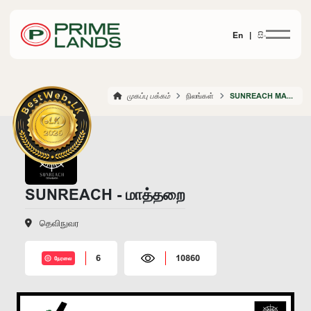
En |
සිං
முகப்பு பக்கம்
நிலங்கள்
SUNREACH MATARA
SUNREACH - மாத்தறை
தெவிநுவர
6
10860
நேரலை