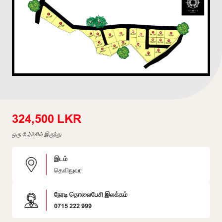
324,500 LKR
ஒரு பேர்ச்சில் இருந்து
இடம்
தெவிநுவர
நேரடி தொலைபேசி இலக்கம்
0715 222 999