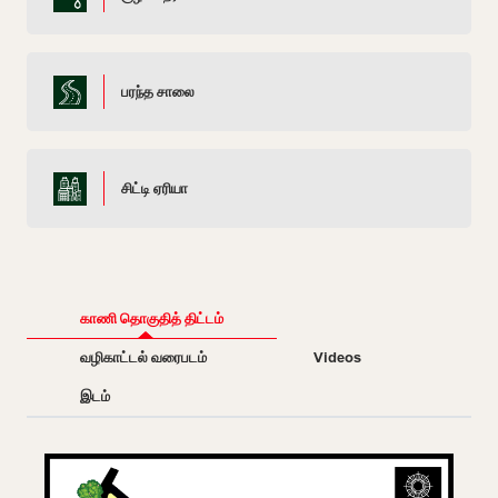
பரந்த சாலை
சிட்டி ஏரியா
காணி தொகுதித் திட்டம்
வழிகாட்டல் வரைபடம்
Videos
இடம்