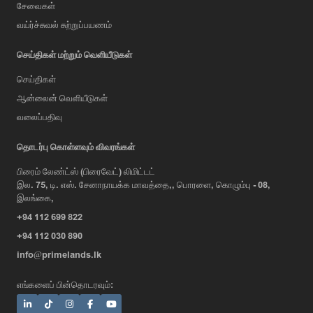
சேவைகள்
வய்ர்ச்சுவல் சுற்றுப்பயணம்
செய்திகள் மற்றும் வெளியீடுகள்
செய்திகள்
ஆன்லைன் வெளியீடுகள்
வலைப்பதிவு
AI Assistant
தொடர்பு கொள்ளவும் விவரங்கள்
பிரைம் லேண்ட்ஸ் (பிரைவேட்) லிமிட்டட்
இல. 75, டி. எஸ். சேனாநாயக்க மாவத்தை,, பொரளை, கொழும்பு - 08,
Hi, I'm Prime Bee, Your AI
இலங்கை,
Assistant!
+94 112 699 822
Tap the Call button above to talk
with me, or simply type your
+94 112 030 890
message below and I'll be happy to
info@primelands.lk
help.
எங்களைப் பின்தொடரவும்: