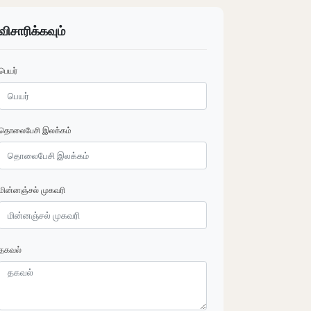
விசாரிக்கவும்
பெயர்
தொலைபேசி இலக்கம்
மின்னஞ்சல் முகவரி
தகவல்