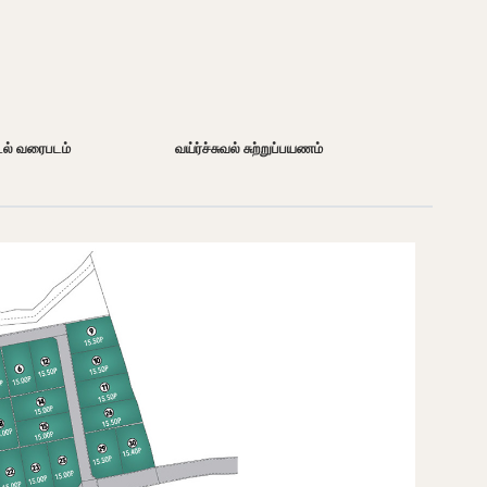
டல் வரைபடம்
வய்ர்ச்சுவல் சுற்றுப்பயணம்