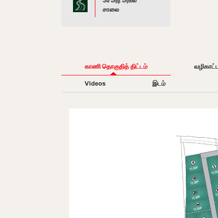
30 அடி அகல
சாலை
காணி தொகுதித் திட்டம்
வழிகாட்
Videos
இடம்