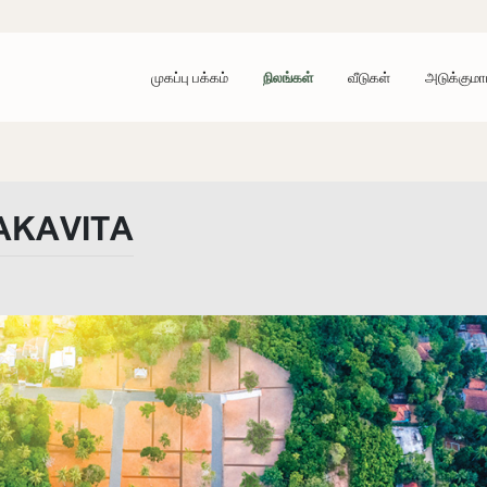
முகப்பு பக்கம்
நிலங்கள்
வீடுகள்
அடுக்குமா
AKAVITA