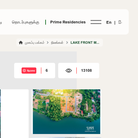
டி
தொடர்புகளுக்கு
Prime Residencies
En |
සිං
முகப்பு பக்கம்
நிலங்கள்
LAKE FRONT MAKAVITA
6
13108
நேரலை