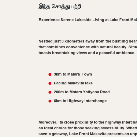
இந்த சொத்து பற்றி
Experience Serene Lakeside Living at Lake Front Ma
Nestled just 3 kilometers away from the bustling hear
that combines convenience with natural beauty. Situa
boasts breathtaking views and a peaceful ambience.
3km to Matara Town
Facing Makavita lake
200m to Matara Yatiyana Road
6km to Highway Interchange
Moreover, its close proximity to the highway interch
an ideal choice for those seeking accessibility. Whe
scenic getaway, Lake Front Makavita presents an unpar