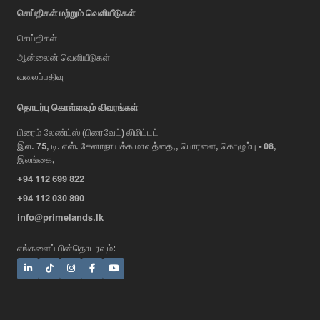
செய்திகள் மற்றும் வெளியீடுகள்
செய்திகள்
ஆன்லைன் வெளியீடுகள்
வலைப்பதிவு
AI Assistant
தொடர்பு கொள்ளவும் விவரங்கள்
பிரைம் லேண்ட்ஸ் (பிரைவேட்) லிமிட்டட்
இல. 75, டி. எஸ். சேனாநாயக்க மாவத்தை,, பொரளை, கொழும்பு - 08,
Hi, I'm Prime Bee, Your AI
இலங்கை,
Assistant!
+94 112 699 822
Tap the Call button above to talk
with me, or simply type your
+94 112 030 890
message below and I'll be happy to
info@primelands.lk
help.
எங்களைப் பின்தொடரவும்: