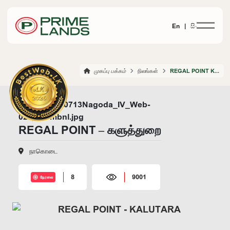
En |
සිං
முகப்பு பக்கம்
நிலங்கள்
REGAL POINT KALUTARA
REGAL POINT – களுத்துறை
நாகொடை
8
9001
நேரலை