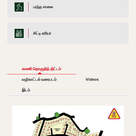
பரந்த சாலை
சிட்டி ஏரியா
காணி தொகுதித் திட்டம்
வழிகாட்டல் வரைபடம்
Videos
இடம்