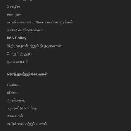
தொழில்
சான்றுகள்
வாடிக்கையாளரை அடையாளம் காணுங்கள்
தனியுரிமைக் கொள்கை
IMS Policy
விதிமுறைகள் மற்றும் நிபந்தனைகள்
பொறுப்புத் துறப்பு
தள வரைபடம்
சொத்து மற்றும் சேவைகள்
நிலங்கள்
வீடுகள்
அடுக்குமாடி
பமுதலீட்டு சொத்து
சேவைகள்
வய்ர்ச்சுவல் சுற்றுப்பயணம்