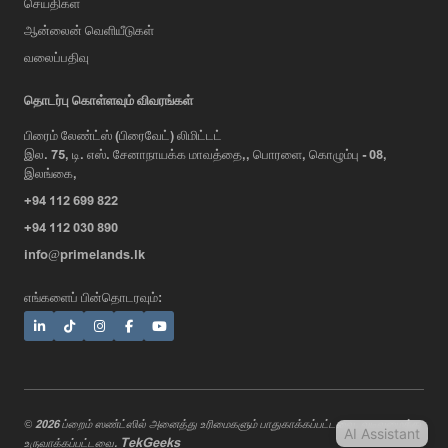
செய்திகள்
ஆன்லைன் வெளியீடுகள்
வலைப்பதிவு
AI Assistant
தொடர்பு கொள்ளவும் விவரங்கள்
பிரைம் லேண்ட்ஸ் (பிரைவேட்) லிமிட்டட்
இல. 75, டி. எஸ். சேனாநாயக்க மாவத்தை,, பொரளை, கொழும்பு - 08,
Hi, I'm Prime Bee, Your AI
இலங்கை,
Assistant!
+94 112 699 822
Tap the Call button above to talk
with me, or simply type your
+94 112 030 890
message below and I'll be happy to
info@primelands.lk
help.
எங்களைப் பின்தொடரவும்:
© 2026 ப்றைம் ஸண்ட்ஸில் அனைத்து உரிமைகளும் பாதுகாக்கப்பட்டவை. வடிவமைத்து
AI Assistant
TekGeeks
உருவாக்கப்பட்டவை.