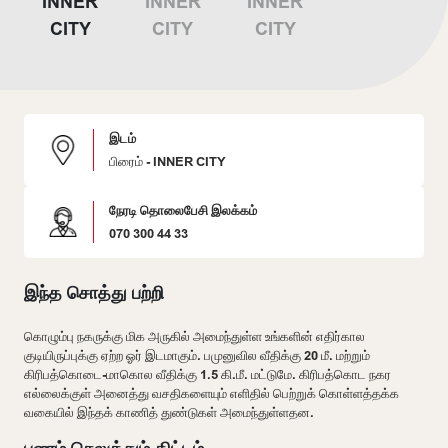
இடம்
பிரைம் - INNER CITY
நேரடி தொலைபேசி இலக்கம்
070 300 44 33
இந்த சொத்து பற்றி
கொழும்பு நகருக்கு மிக அருகில் அமைந்துள்ள உங்களின் எதிர்கால
குடியிருப்புக்கு ஏற்ற ஓர் இடமாகும். பமுனுவில வீதிக்கு
20
மீ. மற்றும்
கிரிபத்கொடை-மாகொல வீதிக்கு
1.5
கி.மீ. மட்டுமே. கிரிபத்கொட நகர
எல்லைக்குள் அனைத்து வசதிகளையும் எளிதில் பெற்றுக் கொள்ளத்தக்க
வகையில் இந்தக் காணித் துண்டுகள் அமைந்துள்ளதன.