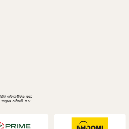
නුබද්ධ සමාගම්වල ඉතා
ලීම සඳහා නවතම සහ