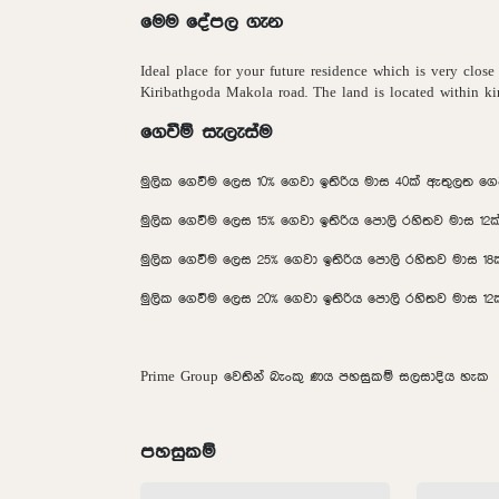
මෙම දේපල ගැන
Ideal place for your future residence which is very clo
Kiribathgoda Makola road. The land is located within kiri
ගෙවීම් සැලැස්ම
මුලික ගෙවීම ලෙස 10% ගෙවා ඉතිරිය මාස 40ක් ඇතුලත ගෙ
මුලික ගෙවීම ලෙස 15% ගෙවා ඉතිරිය පොලි රහිතව මාස 12
මුලික ගෙවීම ලෙස 25% ගෙවා ඉතිරිය පොලි රහිතව මාස 1
මුලික ගෙවීම ලෙස 20% ගෙවා ඉතිරිය පොලි රහිතව මාස 1
Prime Group වෙතින් බැංකු ණය පහසුකම් සලසාදිය හැක
පහසුකම්