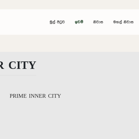
මුල් පිටුව
ඉඩම්
නිවාස
මහල් නිවාස
R CITY