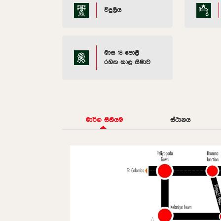
විදුලිය
මාස 18 පොළී
රහිත කාල සීමාව
මාර්ග සිතියම
ස්ථානය