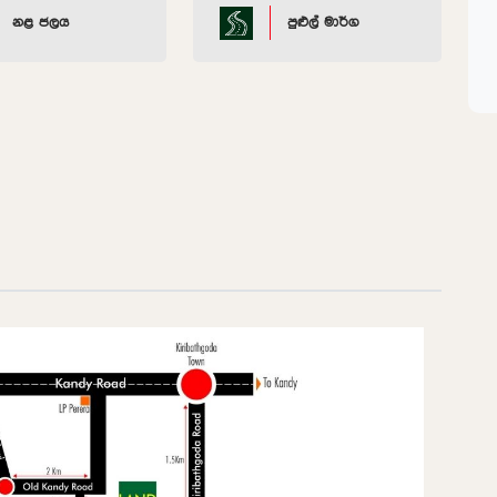
නළ ජලය
පුළුල් මාර්ග