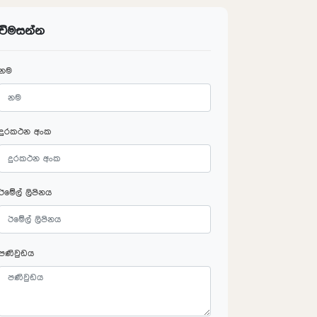
විමසන්න
නම
දුරකථන අංක
ඊමේල් ලිපිනය
පණිවුඩය