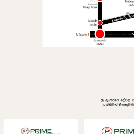
ශ්‍රී ලංකාවේ දේපළ 
ශක්තිමත් එකතුවක