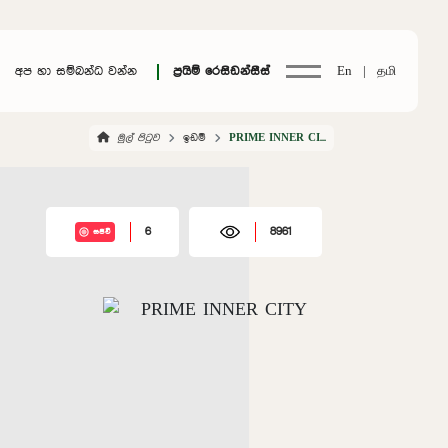
අප හා සම්බන්ධ වන්න
ප්‍රයිම් රෙසිඩන්සීස්
En |
தமி
මුල් පිටුව
ඉඩම්
PRIME INNER CITY
6
8961
සජීවී