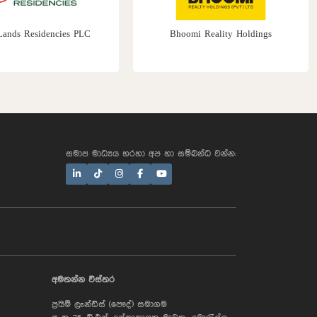
Lands Residencies PLC
Bhoomi Reality Holdings
සමාජ මාධ්‍යය හරහා අප හා සම්බන්ධ වන්න:
AI Assistant
අමතන්න විස්තර
ප්‍රයිම් ලෑන්ඩ්ස් (පෞද්) සමාගම
Hi, I'm Prime Bee, Your AI