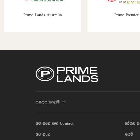
Prime Lands Australia
Prime Premier
ජනප්‍රිය සෙවුම්
අප ගැන සහ Contact
දේපල ස
අප ගැන
ඉඩම්