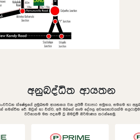
අනුබද්ධිත ආයතන
සංවර්ධන ක්ෂේත්‍රයේ ප්‍රමුඛතම ආයතනය වන ප්‍රයිම් ව්‍යාපාර සමුහය, සමගම හා අ
ින් සමන්විත වේ. ඔවුන් හා එක්ව, අපි ඔබගේ සෑම දේපල අවශ්‍යතාවයක්ම සපුරා
වටිනාකම මත පදනම් වූ නිමවුම් නිර්මාණය කරන්නෙමු.