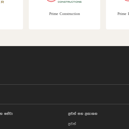
Prime Construction
Prime 
හ සේවා
පුවත් සහ ප්‍රකාශන
පුවත්