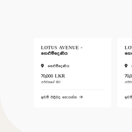
LOTUS AVENUE -
LO
නෙළුම්දෙණිය
නෙළ
නෙළුම්දෙණිය
70,000 LKR
70,
පර්චසයේ සිට
පර්ච
ඉඩම් පිළිබද සොයන්න
ඉඩම