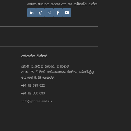
සමාජ මාධ්‍යය හරහා අප හා සම්බන්ධ වන්න:
AI Assistant
අමතන්න විස්තර
ප්‍රයිම් ලෑන්ඩ්ස් (පෞද්) සමාගම
Hi, I'm Prime Bee, Your AI
අංක 75, ඩී.එස්. සේනානායක මාවත,, බොරැල්ල,
Assistant!
Tap the Call button above to talk
කොළඹ 8, ශ්‍රී ලංකාව,
with me, or simply type your
+94 112 699 822
message below and I'll be happy to
help.
+94 112 030 890
info@primelands.lk