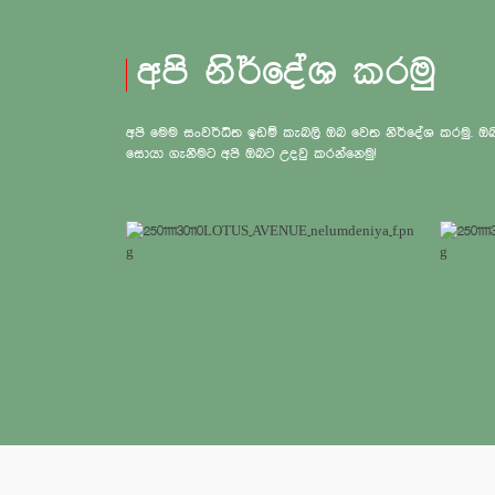
අපි නිර්දේශ කරමු
අපි මෙම සංවර්ධිත ඉඩම් කැබලි ඔබ වෙත නිර්දේශ කරමු.
සොයා ගැනීමට අපි ඔබට උදවු කරන්නෙමු!