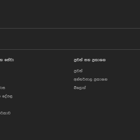
හ සේවා
පුවත් සහ ප්‍රකාශන
පුවත්
අන්තර්ජාල ප්‍රකාශන
වාස
බ්ලොග්
 දේපළ
ාරිකාව