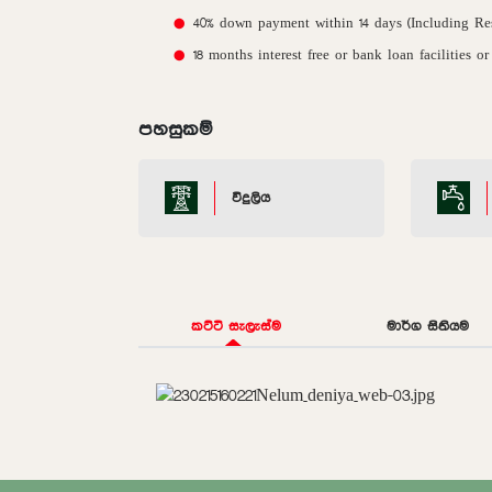
40% down payment within 14 days (Including Re
18 months interest free or bank loan facilities
පහසුකම්
විදුලිය
කට්ටි සැලැස්ම
මාර්ග සිතියම