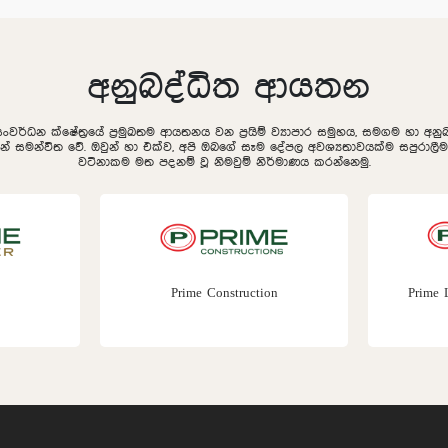
අනුබද්ධිත ආයතන
සංවර්ධන ක්ෂේත්‍රයේ ප්‍රමුඛතම ආයතනය වන ප්‍රයිම් ව්‍යාපාර සමුහය, සමගම හා අ
ින් සමන්විත වේ. ඔවුන් හා එක්ව, අපි ඔබගේ සෑම දේපල අවශ්‍යතාවයක්ම සපුරා
වටිනාකම මත පදනම් වූ නිමවුම් නිර්මාණය කරන්නෙමු.
Prime Construction
Prime 