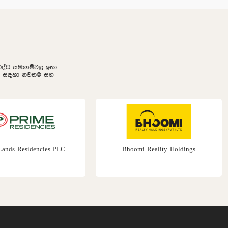
නුබද්ධ සමාගම්වල ඉතා
ලීම සඳහා නවතම සහ
Lands Residencies PLC
Bhoomi Reality Holdings