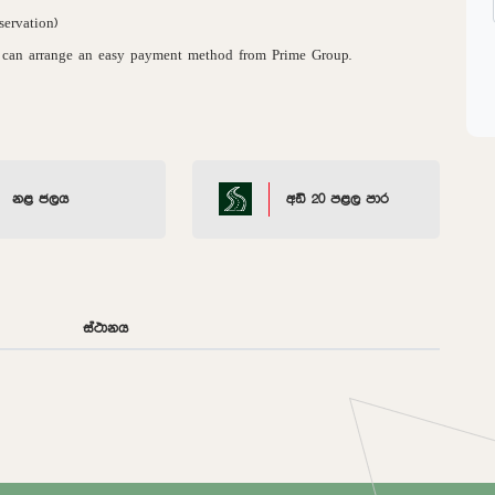
servation)
 or can arrange an easy payment method from Prime Group.
නළ ජලය
අඩි 20 පළල පාර
ස්ථානය