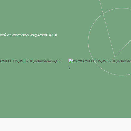
 ඔබගේ අවශ්‍යතාවයට ගැලපෙනම ඉඩම