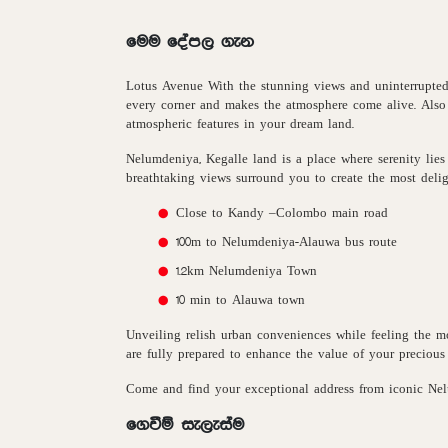
මෙම දේපල ගැන
Lotus Avenue With the stunning views and uninterrupted
every corner and makes the atmosphere come alive. Also 
atmospheric features in your dream land.
Nelumdeniya, Kegalle land is a place where serenity lies 
breathtaking views surround you to create the most deligh
Close to Kandy –Colombo main road
100m to Nelumdeniya-Alauwa bus route
1.2km Nelumdeniya Town
10 min to Alauwa town
Unveiling relish urban conveniences while feeling the m
are fully prepared to enhance the value of your preciou
Come and find your exceptional address from iconic Nel
ගෙවීම් සැලැස්ම