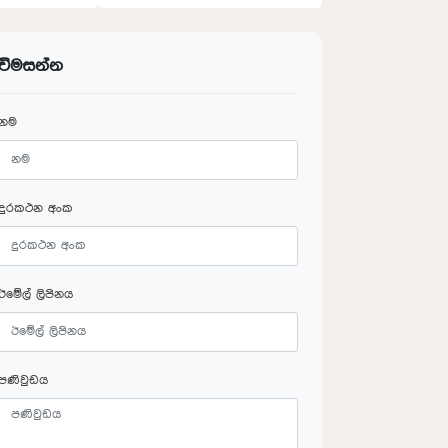
විමසන්න
නම
දුරකථන අංක
ඊමේල් ලිපිනය
පණිවුඩය