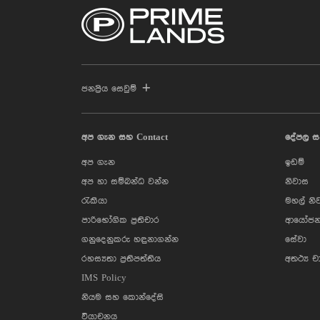
ජනප්‍රිය සෙවුම්
අප ගැන සහ Contact
දේපල ස
අප ගැන
ඉඩම්
අප හා සම්බන්ධ වන්න
නිවාස
රැකියා
මහල් නි
පාරිභෝගික ප්‍රතිචාර
ආයෝජන
ගනුදෙනුකරු හඳුනාගන්න
සේවා
රහස්‍යතා ප්‍රතිපත්තිය
අතථ්‍ය ච
IMS Policy
නියම සහ කොන්දේසි
වියාචනය