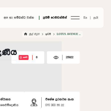
අප හා සම්බන්ධ වන්න
ප්‍රයිම් රෙසිඩන්සීස්
En |
தமி
මුල් පිටුව
ඉඩම්
LOTUS AVENUE NELUMDENIYA
ෙණිය
6
25922
සජීවී
ස්ථානය
විශේෂ දුරකථන අංක
නෙළුම්දෙණිය
070 300 55 22