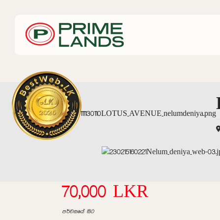
70,000 LKR
පර්චසයේ සිට