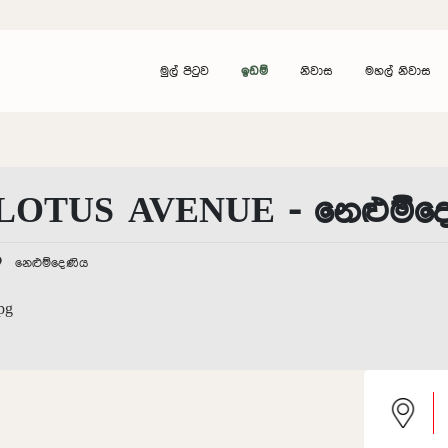
මුල් පිටුව
ඉඩම්
නිවාස
මහල් නිවාස
LOTUS AVENUE - නෙළුම්ද
නෙළුම්දෙණිය