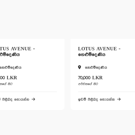
TUS AVENUE -
LOTUS AVENUE -
ුම්දෙණිය
නෙළුම්දෙණිය
නෙළුම්දෙණිය
නෙළුම්දෙණිය
000 LKR
70,000 LKR
සයේ සිට
පර්චසයේ සිට
් පිළිබද සොයන්න
ඉඩම් පිළිබද සොයන්න