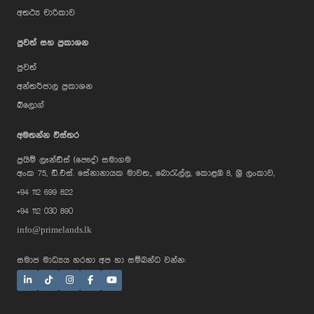
අතථ්‍ය චාරිකාව
පුවත් සහ ප්‍රකාශන
පුවත්
අන්තර්ජාල ප්‍රකාශන
බ්ලොග්
AI Assistant
අමතන්න විස්තර
ප්‍රයිම් ලෑන්ඩ්ස් (පෞද්) සමාගම
Hi, I'm Prime Bee, Your AI
අංක 75, ඩී.එස්. සේනානායක මාවත,, බොරැල්ල, කොළඹ 8, ශ්‍රී ලංකාව,
Assistant!
+94 112 699 822
Tap the Call button above to talk
with me, or simply type your
+94 112 030 890
message below and I'll be happy to
help.
info@primelands.lk
සමාජ මාධ්‍යය හරහා අප හා සම්බන්ධ වන්න: