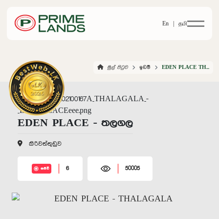
En |
தமி
මුල් පිටුව
ඉඩම්
EDEN PLACE THALAGALA
EDEN PLACE - තලගල
කිරිවත්තුඩුව
6
50005
සජීවී