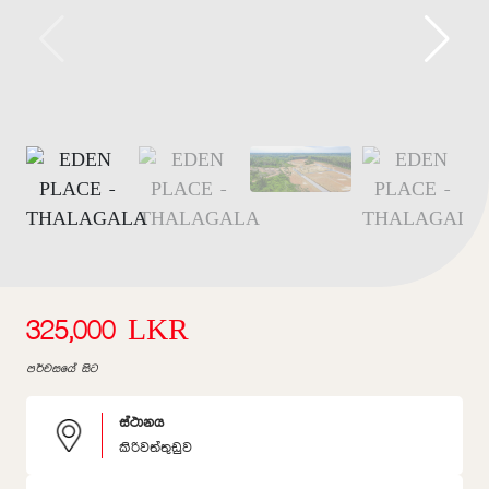
325,000 LKR
පර්චසයේ සිට
ස්ථානය
කිරිවත්තුඩුව