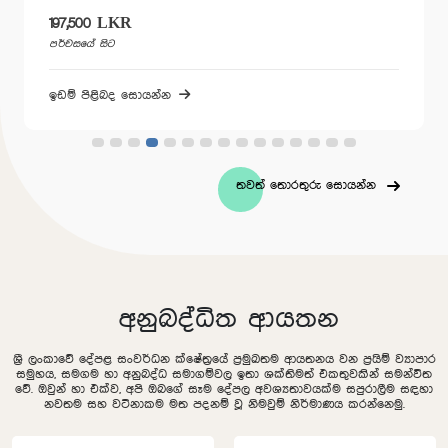
197,500 LKR
පර්චසයේ සිට
ඉඩම් පිළිබද සොයන්න
තවත් තොරතුරු සොයන්න
අනුබද්ධිත ආයතන
ශ්‍රී ලංකාවේ දේපළ සංවර්ධන ක්ෂේත්‍රයේ ප්‍රමුඛතම ආයතනය වන ප්‍රයිම් ව්‍යාපාර
සමුහය, සමගම හා අනුබද්ධ සමාගම්වල ඉතා ශක්තිමත් එකතුවකින් සමන්විත
වේ. ඔවුන් හා එක්ව, අපි ඔබගේ සෑම දේපල අවශ්‍යතාවයක්ම සපුරාලීම සඳහා
නවතම සහ වටිනාකම මත පදනම් වූ නිමවුම් නිර්මාණය කරන්නෙමු.