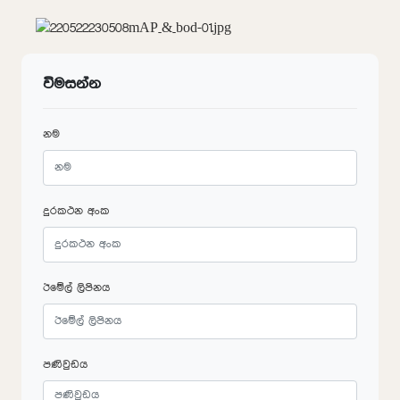
විමසන්න
නම
දුරකථන අංක
ඊමේල් ලිපිනය
පණිවුඩය