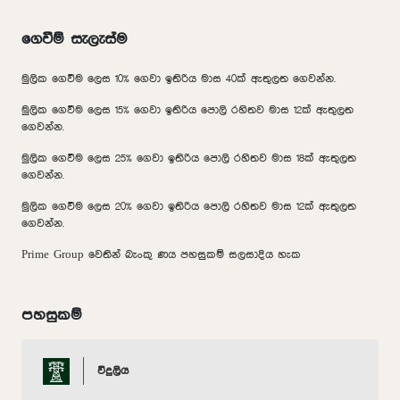
ගෙවීම් සැලැස්ම
මුලික ගෙවීම ලෙස 10% ගෙවා ඉතිරිය මාස 40ක් ඇතුලත ගෙවන්න.
මුලික ගෙවීම ලෙස 15% ගෙවා ඉතිරිය පොලි රහිතව මාස 12ක් ඇතුලත
ගෙවන්න.
මුලික ගෙවීම ලෙස 25% ගෙවා ඉතිරිය පොලි රහිතව මාස 18ක් ඇතුලත
ගෙවන්න.
මුලික ගෙවීම ලෙස 20% ගෙවා ඉතිරිය පොලි රහිතව මාස 12ක් ඇතුලත
ගෙවන්න.
Prime Group වෙතින් බැංකු ණය පහසුකම් සලසාදිය හැක
පහසුකම්
විදුලිය