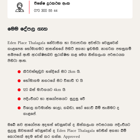
විශේෂ දුරකථන අංක
070 300 55 44
මෙම දේපල ගැන
Eden Place Thalagala නේවාසික හා ව්‍යාපාරික අවස්ථා වෙනුවෙන්
ගැළපෙන හෝමාගමට ආසන්නයේ පිහිටි අගනා ඉඩමකි. නාගරික පහසුකම්
සමීපයේ ඇති ආරක්ෂිතබව සුරක්ෂිත කළ මෙය නිස්කලංක පරිසරයක
පිහිටා ඇත.
කිරිවත්තුඩුව හන්දියේ සිට 2km යි.
හෝමාගම නගරයේ සිට විනාඩි 10 යි
120 බස් මාර්ගයට 4km යි
පදිංචියට හා ආයෝජනයට සුදුසු වේ
විශාල කර්මාන්ත ශාලා, ගබඩා, හෝ ගොවි බිම් තැනීමට ද
ගැළපේ.
ඔබේ නව ආයෝජන අදහස් වෙනුවෙන් ද නිස්කලංක පරිසරයක පදිංචියට
සුදුසු නිවහනක් වෙනුවෙන් ද Eden Place Thalagala වෙතින් අගනා බිම්
කොටසක් අදම වෙන් කර ගන්න. Approved