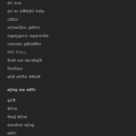
අප ගැන
අප හා සම්බන්ධ වන්න
රැකියා
පාරිභෝගික ප්‍රතිචාර
ගනුදෙනුකරු හඳුනාගන්න
රහස්‍යතා ප්‍රතිපත්තිය
IMS Policy
නියම සහ කොන්දේසි
වියාචනය
වෙබ් අඩවිය සිතියම
දේපල සහ සේවා
ඉඩම්
නිවාස
මහල් නිවාස
ආයෝජන දේපළ
සේවා