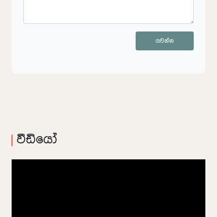
යවන්න
වීඩියෝ