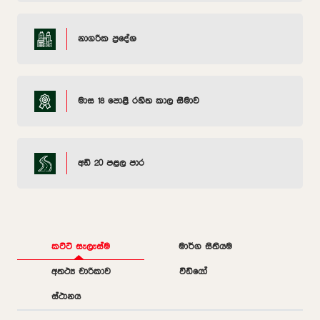
නාගරික ප්‍රදේශ
මාස 18 පොළී රහිත කාල සීමාව
අඩි 20 පළල පාර
කට්ටි සැලැස්ම
මාර්ග සිතියම
අතථ්‍ය චාරිකාව
වීඩියෝ
ස්ථානය