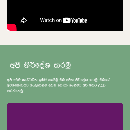
අපි නිර්දේශ කරමු
අපි මෙම සංවර්ධිත ඉඩම් කැබලි ඔබ වෙත නිර්දේශ කරමු. ඔබගේ
අවශ්‍යතාවයට ගැලපෙනම ඉඩම සොයා ගැනීමට අපි ඔබට උදවු
කරන්නෙමු!