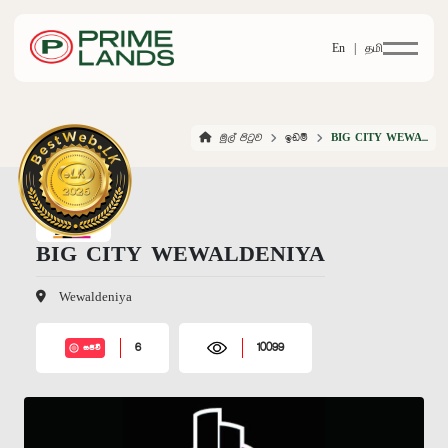
En |
தமி
මුල් පිටුව
ඉඩම්
BIG CITY WEWALDENIYA
BIG CITY WEWALDENIYA
Wewaldeniya
6
10099
සජීවී