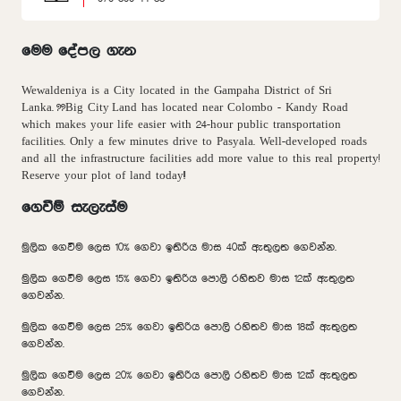
මෙම දේපල ගැන
Wewaldeniya is a City located in the Gampaha District of Sri
Lanka.
??
Big City Land has located near Colombo - Kandy Road
which makes your life easier with 24-hour public transportation
facilities. Only a few minutes drive to Pasyala. Well-developed roads
and all the infrastructure facilities add more value to this real property!
Reserve your plot of land today!!
ගෙවීම් සැලැස්ම
මුලික ගෙවීම ලෙස 10% ගෙවා ඉතිරිය මාස 40ක් ඇතුලත ගෙවන්න.
මුලික ගෙවීම ලෙස 15% ගෙවා ඉතිරිය පොලි රහිතව මාස 12ක් ඇතුලත
ගෙවන්න.
මුලික ගෙවීම ලෙස 25% ගෙවා ඉතිරිය පොලි රහිතව මාස 18ක් ඇතුලත
ගෙවන්න.
මුලික ගෙවීම ලෙස 20% ගෙවා ඉතිරිය පොලි රහිතව මාස 12ක් ඇතුලත
ගෙවන්න.