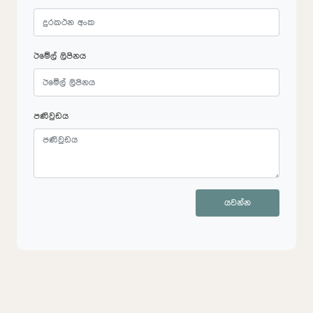
ඊමේල් ලිපිනය
පණිවුඩය
යවන්න