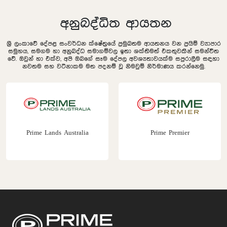
අනුබද්ධිත ආයතන
ශ්‍රී ලංකාවේ දේපළ සංවර්ධන ක්ෂේත්‍රයේ ප්‍රමුඛතම ආයතනය වන ප්‍රයිම් ව්‍යාපාර
සමුහය, සමගම හා අනුබද්ධ සමාගම්වල ඉතා ශක්තිමත් එකතුවකින් සමන්විත
වේ. ඔවුන් හා එක්ව, අපි ඔබගේ සෑම දේපල අවශ්‍යතාවයක්ම සපුරාලීම සඳහා
නවතම සහ වටිනාකම මත පදනම් වූ නිමවුම් නිර්මාණය කරන්නෙමු.
Prime Lands Australia
Prime Premier