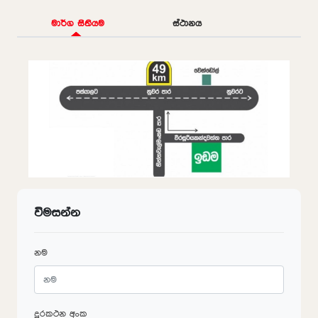
මාර්ග සිතියම
ස්ථානය
විමසන්න
නම
දුරකථන අංක