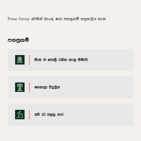
Prime Group වෙතින් බැංකු ණය පහසුකම් සලසාදිය හැක
පහසුකම්
මාස 18 පොළී රහිත කාල සීමාව
තෙකලා විදුලිය
අඩි 20 පළල පාර