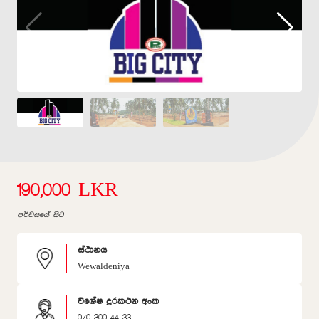
190,000 LKR
පර්චසයේ සිට
ස්ථානය
Wewaldeniya
විශේෂ දුරකථන අංක
070 300 44 33