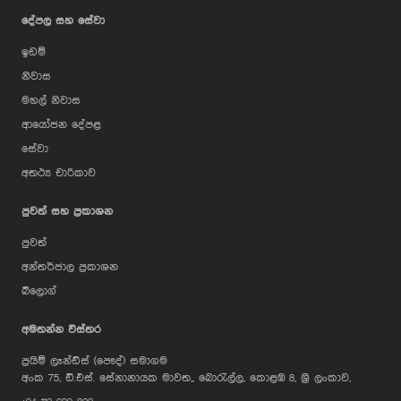
දේපල සහ සේවා
ඉඩම්
නිවාස
මහල් නිවාස
ආයෝජන දේපළ
සේවා
අතථ්‍ය චාරිකාව
පුවත් සහ ප්‍රකාශන
පුවත්
අන්තර්ජාල ප්‍රකාශන
බ්ලොග්
AI Assistant
අමතන්න විස්තර
ප්‍රයිම් ලෑන්ඩ්ස් (පෞද්) සමාගම
Hi, I'm Prime Bee, Your AI
අංක 75, ඩී.එස්. සේනානායක මාවත,, බොරැල්ල, කොළඹ 8, ශ්‍රී ලංකාව,
Assistant!