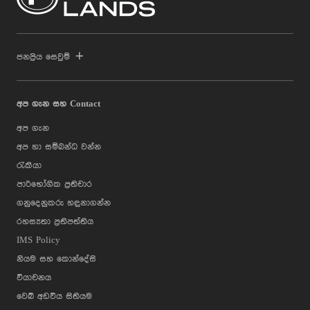
ජනප්‍රිය සෙවුම්
අප ගැන සහ Contact
අප ගැන
අප හා සම්බන්ධ වන්න
රැකියා
පාරිභෝගික ප්‍රතිචාර
ගනුදෙනුකරු හඳුනාගන්න
රහස්‍යතා ප්‍රතිපත්තිය
IMS Policy
නියම සහ කොන්දේසි
වියාචනය
වෙබ් අඩවිය සිතියම