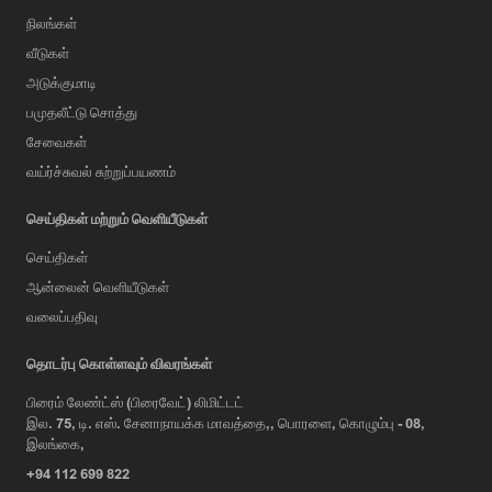
நிலங்கள்
வீடுகள்
அடுக்குமாடி
பமுதலீட்டு சொத்து
சேவைகள்
வய்ர்ச்சுவல் சுற்றுப்பயணம்
செய்திகள் மற்றும் வெளியீடுகள்
செய்திகள்
ஆன்லைன் வெளியீடுகள்
வலைப்பதிவு
AI Assistant
தொடர்பு கொள்ளவும் விவரங்கள்
பிரைம் லேண்ட்ஸ் (பிரைவேட்) லிமிட்டட்
இல. 75, டி. எஸ். சேனாநாயக்க மாவத்தை,, பொரளை, கொழும்பு - 08,
Hi, I'm Prime Bee, Your AI
இலங்கை,
Assistant!
+94 112 699 822
Tap the Call button above to talk