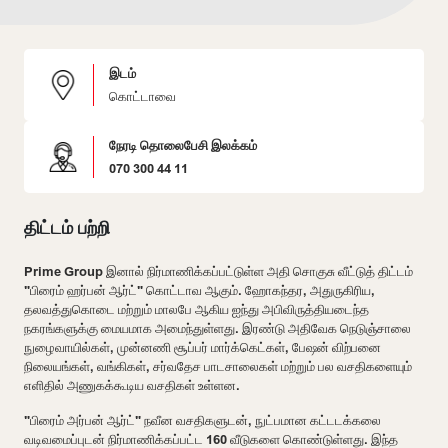
இடம்
கொட்டாவை
நேரடி தொலைபேசி இலக்கம்
070 300 44 11
திட்டம் பற்றி
Prime Group இனால் நிர்மாணிக்கப்பட்டுள்ள அதி சொகுசு வீட்டுத் திட்டம்
"பிரைம் ஹர்பன் ஆர்ட்" கொட்டாவ ஆகும். ஹோகந்தர, அதுருகிரிய,
தலவத்துகொடை மற்றும் மாலபே ஆகிய ஐந்து அபிவிருத்தியடைந்த
நகரங்களுக்கு மையமாக அமைந்துள்ளது. இரண்டு அதிவேக நெடுஞ்சாலை
நுழைவாயில்கள், முன்னணி சூப்பர் மார்க்கெட்கள், பேஷன் விற்பனை
நிலையங்கள், வங்கிகள், சர்வதேச பாடசாலைகள் மற்றும் பல வசதிகளையும்
எளிதில் அணுகக்கூடிய வசதிகள் உள்ளன.
"பிரைம் அர்பன் ஆர்ட்" நவீன வசதிகளுடன், நுட்பமான கட்டடக்கலை
வடிவமைப்புடன் நிர்மாணிக்கப்பட்ட 160 வீடுகளை கொண்டுள்ளது. இந்த