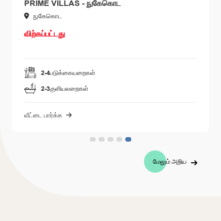
PRIME VILLAS - நுகேகொட
நுகேகொட
விற்கப்பட்டது
2-4
படுக்கையறைகள்
2-3
குளியலறைகள்
வீட்டை பார்க்க
மேலும் அறிய