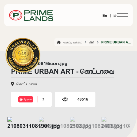
En |
සිං
முகப்பு பக்கம்
வீடு
PRIME URBAN ART KOTTAWA
PRIME URBAN ART - கொட்டாவை
கொட்டாவை
7
48516
நேரலை