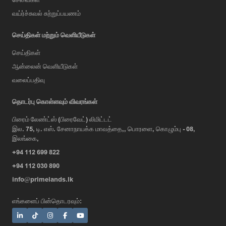
வய்ர்ச்சுவல் சுற்றுப்பயணம்
செய்திகள் மற்றும் வெளியீடுகள்
செய்திகள்
ஆன்லைன் வெளியீடுகள்
வலைப்பதிவு
AI Assistant
தொடர்பு கொள்ளவும் விவரங்கள்
பிரைம் லேண்ட்ஸ் (பிரைவேட்) லிமிட்டட்
இல. 75, டி. எஸ். சேனாநாயக்க மாவத்தை,, பொரளை, கொழும்பு - 08,
Hi, I'm Prime Bee, Your AI
இலங்கை,
Assistant!
+94 112 699 822
Tap the Call button above to talk
with me, or simply type your
+94 112 030 890
message below and I'll be happy to
info@primelands.lk
help.
எங்களைப் பின்தொடரவும்: