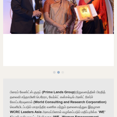
பிரைம் லேண்ட்ஸ் குரூப் (Prime Lands Group) நிறுவனத்தின் பிரதித்
தலைவி சந்தாமினி பெரேரா, வேர்ல்ட் கன்சல்டிங் அண்ட் ரிசர்ச்
கோப்பரேஷனால் (World Consulting and Research Corporation)
வெளியிடப்படும் மாதாந்திர வணிக மற்றும் தலைமைத்துவ இதழான
WCRC Leaders Asia அமைப்பினால் வழங்கப்படும் மதிப்புமிக்க ‘WE’
(பெண் சவிபலவூட்டல்) விருதை (WE - Women Empowerment