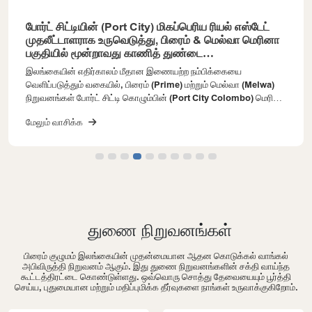
போர்ட் சிட்டியின் (Port City) மிகப்பெரிய ரியல் எஸ்டேட்
முதலீட்டாளராக உருவெடுத்து, பிரைம் & மெல்வா மெரினா
பகுதியில் மூன்றாவது காணித் துண்டை
தன்வசப்படுத்தின
இலங்கையின் எதிர்காலம் மீதான இணையற்ற நம்பிக்கையை
வெளிப்படுத்தும் வகையில், பிரைம் (Prime) மற்றும் மெல்வா (Melwa)
நிறுவனங்கள் போர்ட் சிட்டி கொழும்பின் (Port City Colombo) மெரினா
பகுதியில் (Marina Area) தங்களது மூன்றாவது மற்றும் அதிக
மேலும் வாசிக்க
தேவையுள்ள காணித் துண்டுகளில் ஒன்றை வாங்கியதன் மூலம், போர்ட்
சிட்டியின் மிகப்பெரிய சொத்து முதலீட்டாளர் என்ற தங்களது நிலையை
மேலும் வலுப்படுத்தியுள்ளன. காணி இலக்கம் 1-02-03 இன் கீழ் சுமார் 6
ஏக்கர் பரப்பளவில் அமைந்துள்ள இந்த சமீபத்திய கொள்வனவானது,
அவர்களின் மொத்த காணி உரிமையை சுமார் 16 ஏக்கராக
உயர்த்தியுள்ளதுடன், போர்ட் சிட்டிக்குள் அவர்களை மிகப்பெரிய ரியல்
எஸ்டேட் முதலீட்டாளராக மாற்றியுள்ளது.புதிதாக வாங்கப்பட்ட இந்த
காணித் துண்டானது சொகுசு குடியிருப்புகள், வணிக இடங்கள் மற்றும்
துணை நிறுவனங்கள்
சில்லறை விற்பனை நிலையங்களை உள்ளடக்கிய ஒரு தனித்துவமான
கலப்பு மேம்பாட்டுத் திட்டமாக (mixed-use development)
பிரைம் குழுமம் இலங்கையின் முதன்மையான ஆதன கொடுக்கல் வாங்கல்
அபிவிருத்தி செய்யப்படவுள்ளது. 150 மீற்றர் உயரம் மற்றும் 42 மாடிகளைக்
அபிவிருத்தி நிறுவனம் ஆகும். இது துணை நிறுவனங்களின் சக்தி வாய்ந்த
கொண்ட கட்டிடங்களை அமைப்பதற்கான சாத்தியக்கூறுகளைக்
கூட்டத்திரட்டை கொண்டுள்ளது. ஒவ்வொரு சொத்து தேவையையும் பூர்த்தி
கொண்டுள்ள இத்திட்டம், மெரினா பகுதியில் அமையவிருக்கும் மிக
செய்ய, புதுமையான மற்றும் மதிப்புமிக்க தீர்வுகளை நாங்கள் உருவாக்குகிறோம்.
முக்கியமான எதிர்கால அபிவிருத்திகளில் ஒன்றாகக்
கருதப்படுகிறது.இந்தக் கொள்முதல் குறித்து பிரைம் குழுமத்தின்