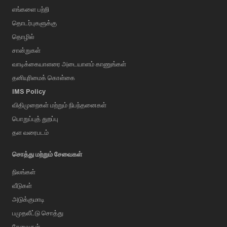
உறுதிப்படுத்துகிறது: அதாவது, இந்த தீவில் புதிய மெரினா வாழ்க்கை
எங்களை பற்றி
முறை (marina living) உருவாகும் வேளையில், துபாய், சிங்கப்பூர் மற்றும்
ஹொங்கொங் போன்ற உலகளாவிய நாடுகளுக்கு இணையாக
தொடர்புகளுக்கு
இலங்கையை நிலைநிறுத்துவதாகும்.
தொழில்
சான்றுகள்
வாடிக்கையாளரை அடையாளம் காணுங்கள்
தனியுரிமைக் கொள்கை
IMS Policy
விதிமுறைகள் மற்றும் நிபந்தனைகள்
பொறுப்புத் துறப்பு
தள வரைபடம்
சொத்து மற்றும் சேவைகள்
நிலங்கள்
வீடுகள்
அடுக்குமாடி
பமுதலீட்டு சொத்து
சேவைகள்