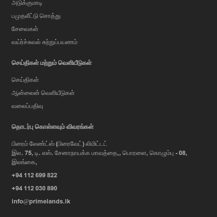
அடுக்குமாடி
பமுதலீட்டு சொத்து
சேவைகள்
வய்ர்ச்சுவல் சுற்றுப்பயணம்
செய்திகள் மற்றும் வெளியீடுகள்
செய்திகள்
ஆன்லைன் வெளியீடுகள்
வலைப்பதிவு
AI Assistant
தொடர்பு கொள்ளவும் விவரங்கள்
பிரைம் லேண்ட்ஸ் (பிரைவேட்) லிமிட்டட்
இல. 75, டி. எஸ். சேனாநாயக்க மாவத்தை,, பொரளை, கொழும்பு - 08,
Hi, I'm Prime Bee, Your AI
இலங்கை,
Assistant!
+94 112 699 822
Tap the Call button above to talk
with me, or simply type your
+94 112 030 890
message below and I'll be happy to
info@primelands.lk
help.