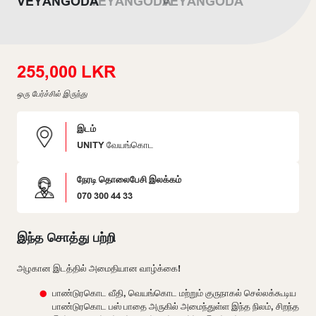
255,000 LKR
ஒரு பேர்ச்சில் இருந்து
இடம்
UNITY வேயங்கொட
நேரடி தொலைபேசி இலக்கம்
070 300 44 33
இந்த சொத்து பற்றி
அழகான இடத்தில் அமைதியான வாழ்க்கை!
பாண்டுரகொட வீதி, வெயங்கொட மற்றும் குருநாகல் செல்லக்கூடிய
பாண்டுரகொட பஸ் பாதை அருகில் அமைந்துள்ள இந்த நிலம், சிறந்த