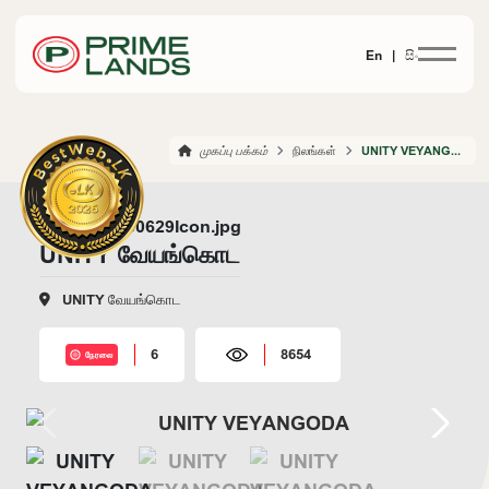
En |
සිං
முகப்பு பக்கம்
நிலங்கள்
UNITY VEYANGODA
UNITY வேயங்கொட
UNITY வேயங்கொட
6
8654
நேரலை