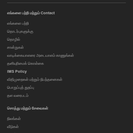
எங்களை பற்றி மற்றும் Contact
எங்களை பற்றி
தொடர்புகளுக்கு
தொழில்
சான்றுகள்
வாடிக்கையாளரை அடையாளம் காணுங்கள்
தனியுரிமைக் கொள்கை
IMS Policy
விதிமுறைகள் மற்றும் நிபந்தனைகள்
பொறுப்புத் துறப்பு
தள வரைபடம்
சொத்து மற்றும் சேவைகள்
நிலங்கள்
வீடுகள்