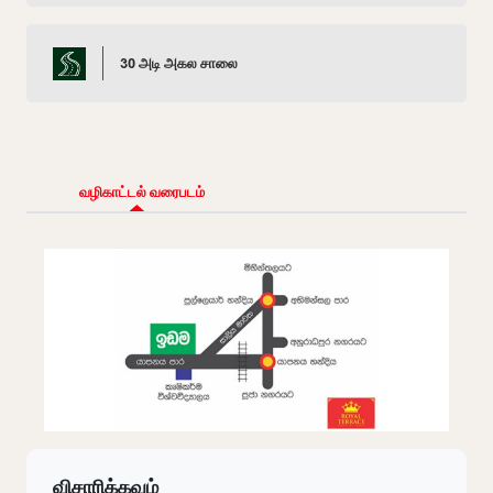
30 அடி அகல சாலை
வழிகாட்டல் வரைபடம்
விசாரிக்கவும்