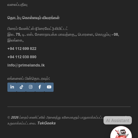
வலைப்பதிவு
AI Assistant
தொடர்பு கொள்ளவும் விவரங்கள்
பிரைம் லேண்ட்ஸ் (பிரைவேட்) லிமிட்டட்
இல. 75, டி. எஸ். சேனாநாயக்க மாவத்தை,, பொரளை, கொழும்பு - 08,
Hi, I'm Prime Bee, Your AI
இலங்கை,
Assistant!
+94 112 699 822
Tap the Call button above to talk
with me, or simply type your
+94 112 030 890
message below and I'll be happy to
info@primelands.lk
help.
எங்களைப் பின்தொடரவும்:
© 2026 ப்றைம் ஸண்ட்ஸில் அனைத்து உரிமைகளும் பாதுகாக்கப்பட்டவை. வடிவமைத்து
AI Assistant
TekGeeks
உருவாக்கப்பட்டவை.