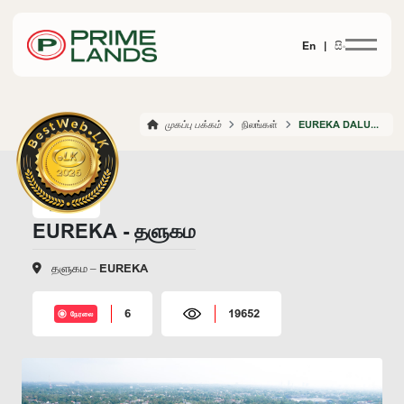
En |
සිං
முகப்பு பக்கம்
நிலங்கள்
EUREKA DALUGAMA
EUREKA - தளுகம
தளுகம – EUREKA
6
19652
நேரலை