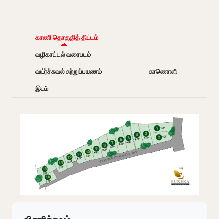
காணி தொகுதித் திட்டம்
வழிகாட்டல் வரைபடம்
வய்ர்ச்சுவல் சுற்றுப்பயணம்
காணொளி
இடம்