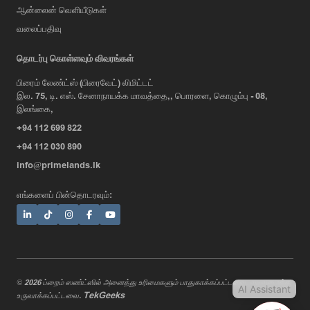
ஆன்லைன் வெளியீடுகள்
வலைப்பதிவு
AI Assistant
தொடர்பு கொள்ளவும் விவரங்கள்
பிரைம் லேண்ட்ஸ் (பிரைவேட்) லிமிட்டட்
இல. 75, டி. எஸ். சேனாநாயக்க மாவத்தை,, பொரளை, கொழும்பு - 08,
Hi, I'm Prime Bee, Your AI
இலங்கை,
Assistant!
+94 112 699 822
Tap the Call button above to talk
with me, or simply type your
+94 112 030 890
message below and I'll be happy to
info@primelands.lk
help.
எங்களைப் பின்தொடரவும்:
© 2026 ப்றைம் ஸண்ட்ஸில் அனைத்து உரிமைகளும் பாதுகாக்கப்பட்டவை. வடிவமைத்து
AI Assistant
TekGeeks
உருவாக்கப்பட்டவை.