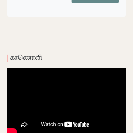
காணொளி