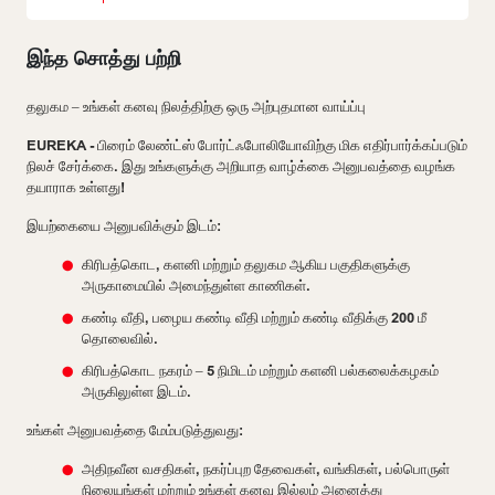
இந்த சொத்து பற்றி
தலுகம – உங்கள் கனவு நிலத்திற்கு ஒரு அற்புதமான வாய்ப்பு
EUREKA - பிரைம் லேண்ட்ஸ் போர்ட்ஃபோலியோவிற்கு மிக எதிர்பார்க்கப்படும்
நிலச் சேர்க்கை. இது உங்களுக்கு அறியாத வாழ்க்கை அனுபவத்தை வழங்க
தயாராக உள்ளது!
இயற்கையை அனுபவிக்கும் இடம்:
கிரிபத்கொட, களனி மற்றும் தலுகம ஆகிய பகுதிகளுக்கு
அருகாமையில் அமைந்துள்ள காணிகள்.
கண்டி வீதி, பழைய கண்டி வீதி மற்றும் கண்டி வீதிக்கு 200 மீ
தொலைவில்.
கிரிபத்கொட நகரம் – 5 நிமிடம் மற்றும் களனி பல்கலைக்கழகம்
அருகிலுள்ள இடம்.
உங்கள் அனுபவத்தை மேம்படுத்துவது:
அதிநவீன வசதிகள், நகர்ப்புற தேவைகள், வங்கிகள், பல்பொருள்
நிலையங்கள் மற்றும் உங்கள் கனவு இல்லம் அனைத்து