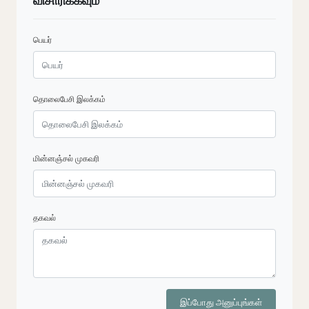
விசாரிக்கவும்
பெயர்
தொலைபேசி இலக்கம்
மின்னஞ்சல் முகவரி
தகவல்
இப்போது அனுப்புங்கள்