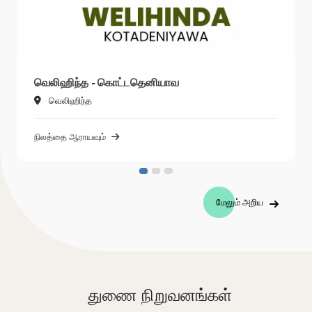
வெலிஹிந்த - கொட்டதெனியாவ
வெலிஹிந்த
நிலத்தை ஆராயவும்
மேலும் அறிய
துணை நிறுவனங்கள்