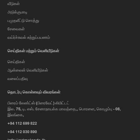
வீடுகள்
அடுக்குமாடி
பமுதலீட்டு சொத்து
சேவைகள்
வய்ர்ச்சுவல் சுற்றுப்பயணம்
செய்திகள் மற்றும் வெளியீடுகள்
செய்திகள்
ஆன்லைன் வெளியீடுகள்
வலைப்பதிவு
AI Assistant
தொடர்பு கொள்ளவும் விவரங்கள்
பிரைம் லேண்ட்ஸ் (பிரைவேட்) லிமிட்டட்
இல. 75, டி. எஸ். சேனாநாயக்க மாவத்தை,, பொரளை, கொழும்பு - 08,
Hi, I'm Prime Bee, Your AI
இலங்கை,
Assistant!
+94 112 699 822
Tap the Call button above to talk
with me, or simply type your
+94 112 030 890
message below and I'll be happy to