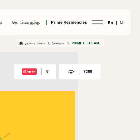
டி
தொடர்புகளுக்கு
Prime Residencies
En |
සිං
முகப்பு பக்கம்
நிலங்கள்
PRIME ELITE AMBALANGODA
6
7369
நேரலை