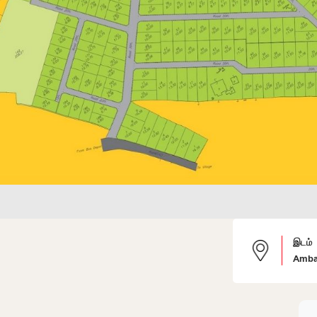
இடம்
Amba