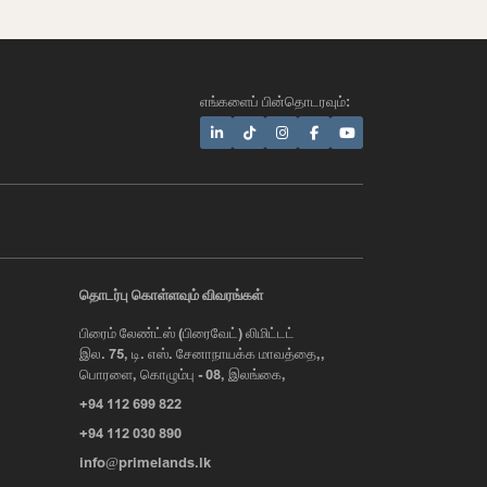
எங்களைப் பின்தொடரவும்:
AI Assistant
தொடர்பு கொள்ளவும் விவரங்கள்
பிரைம் லேண்ட்ஸ் (பிரைவேட்) லிமிட்டட்
Hi, I'm Prime Bee, Your AI
இல. 75, டி. எஸ். சேனாநாயக்க மாவத்தை,,
Assistant!
பொரளை, கொழும்பு - 08, இலங்கை,
Tap the Call button above to talk
with me, or simply type your
+94 112 699 822
message below and I'll be happy to
help.
+94 112 030 890
info@primelands.lk