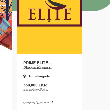
PRIME ELITE -
GLORIA 
அம்பலாங்கொடை
Ambalangoda
அஹங்க
550,000 LKR
141,000
ஒரு பேர்ச்சில் இருந்து
ஒரு பேர்ச்சில் 
நிலத்தை ஆராயவும்
நிலத்தை ஆர