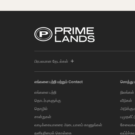
பிரபலமான தேடல்கள்
எங்களை பற்றி மற்றும் Contact
சொத்து 
எங்களை பற்றி
நிலங்கள்
தொடர்புகளுக்கு
வீடுகள்
தொழில்
அடுக்கும
சான்றுகள்
பமுதலீட்
வாடிக்கையாளரை அடையாளம் காணுங்கள்
சேவைகள
தனியுரிமைக் கொள்கை
வய்ர்ச்சு