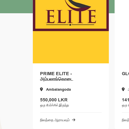
ராதுவ
PRIME ELITE -
GL
அம்பலாங்கொடை
Ambalangoda
550,000 LKR
14
ஒரு பேர்ச்சில் இருந்து
ஒரு ப
நிலத்தை ஆராயவும்
நில