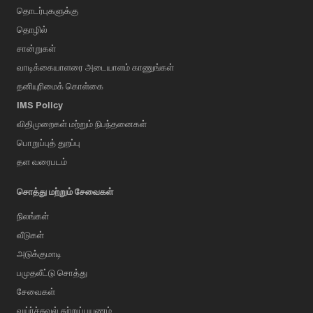
தொடர்புகளுக்கு
தொழில்
சான்றுகள்
வாடிக்கையாளரை அடையாளம் காணுங்கள்
தனியுரிமைக் கொள்கை
IMS Policy
விதிமுறைகள் மற்றும் நிபந்தனைகள்
பொறுப்புத் துறப்பு
தள வரைபடம்
சொத்து மற்றும் சேவைகள்
நிலங்கள்
வீடுகள்
அடுக்குமாடி
பமுதலீட்டு சொத்து
சேவைகள்
வய்ர்ச்சுவல் சுற்றுப்பயணம்