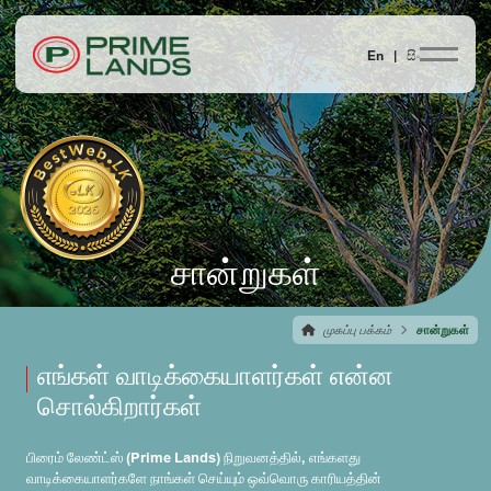
En |
සිං
சான்றுகள்
முகப்பு பக்கம்
சான்றுகள்
எங்கள் வாடிக்கையாளர்கள் என்ன
சொல்கிறார்கள்
பிரைம் லேண்ட்ஸ் (Prime Lands) நிறுவனத்தில், எங்களது
வாடிக்கையாளர்களே நாங்கள் செய்யும் ஒவ்வொரு காரியத்தின்