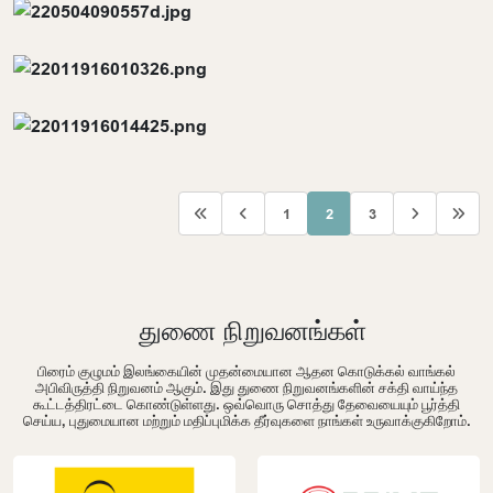
1
2
3
துணை நிறுவனங்கள்
பிரைம் குழுமம் இலங்கையின் முதன்மையான ஆதன கொடுக்கல் வாங்கல்
அபிவிருத்தி நிறுவனம் ஆகும். இது துணை நிறுவனங்களின் சக்தி வாய்ந்த
கூட்டத்திரட்டை கொண்டுள்ளது. ஒவ்வொரு சொத்து தேவையையும் பூர்த்தி
செய்ய, புதுமையான மற்றும் மதிப்புமிக்க தீர்வுகளை நாங்கள் உருவாக்குகிறோம்.