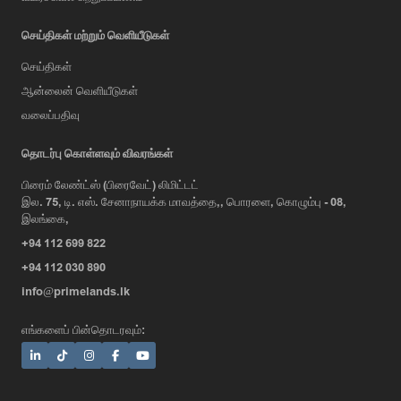
செய்திகள் மற்றும் வெளியீடுகள்
செய்திகள்
ஆன்லைன் வெளியீடுகள்
வலைப்பதிவு
AI Assistant
தொடர்பு கொள்ளவும் விவரங்கள்
பிரைம் லேண்ட்ஸ் (பிரைவேட்) லிமிட்டட்
இல. 75, டி. எஸ். சேனாநாயக்க மாவத்தை,, பொரளை, கொழும்பு - 08,
Hi, I'm Prime Bee, Your AI
இலங்கை,
Assistant!
+94 112 699 822
Tap the Call button above to talk
with me, or simply type your
+94 112 030 890
message below and I'll be happy to
info@primelands.lk
help.
எங்களைப் பின்தொடரவும்: